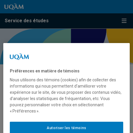
Passer au contenu
Accéder au menu principal
Accéder à la recherche
Passer au contenu
Accéder au menu principal
Service des études
Menu
Présentation
Préférences en matière de témoins
Nous utilisons des témoins (cookies) afin de collecter des
Procédures et règlements
informations qui nous permettent d’améliorer votre
expérience sur le site, de vous proposer des contenus vidéo,
FAQ
d’analyser les statistiques de fréquentation, etc. Vous
pouvez personnaliser votre choix en sélectionnant
Ressources
« Préférences ».
Autoriser les témoins
Entente d’évaluation